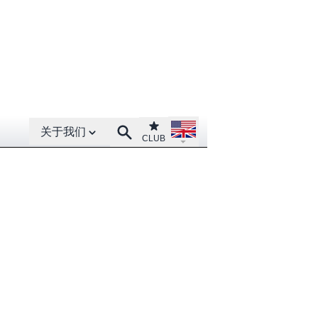
Open About menu
Open language menu
Club
Search
关于我们
CLUB