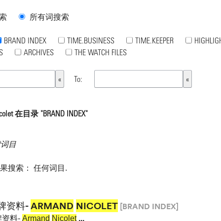
索
所有词搜索
BRAND INDEX
TIME.BUSINESS
TIME.KEEPER
HIGHLIG
S
ARCHIVES
THE WATCH FILES
To:
olet 在目录 "BRAND INDEX"
索词目
如果搜索：
任何词目
.
牌资料-
ARMAND
NICOLET
[BRAND INDEX]
资料-
Armand
Nicolet
...