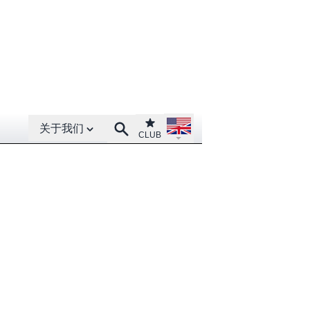
Open About menu
Open language menu
Club
Search
关于我们
CLUB