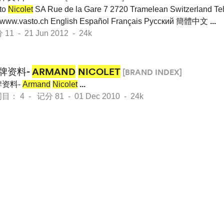
to
Nicolet
SA Rue de la Gare 7 2720 Tramelean Switzerland Tel.
d] www.vasto.ch English Español Français Pусский 簡體中文
...
 - 21 Jun 2012 - 24k
牌资料-
ARMAND
NICOLET
[BRAND INDEX]
资料-
Armand
Nicolet
...
： 4 - 记分 81 - 01 Dec 2010 - 24k