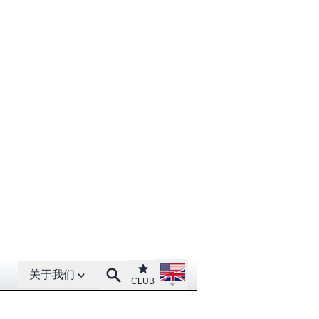
Open About menu
Open language menu
Club
Search
关于我们
CLUB