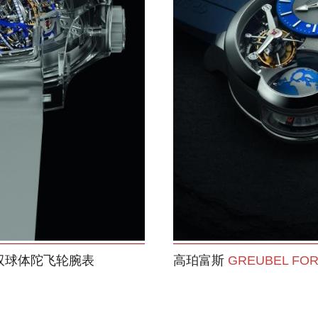
 款双球体陀飞轮腕表
高珀富斯
GREUBEL FO