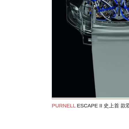
PURNELL
ESCAPE II 史上首