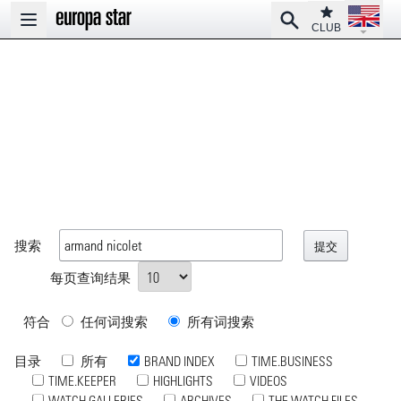
Open la
Club
Search
Open main menu
CLUB
搜索
每页查询结果
符合
任何词搜索
所有词搜索
目录
所有
BRAND INDEX
TIME.BUSINESS
TIME.KEEPER
HIGHLIGHTS
VIDEOS
WATCH GALLERIES
ARCHIVES
THE WATCH FILES